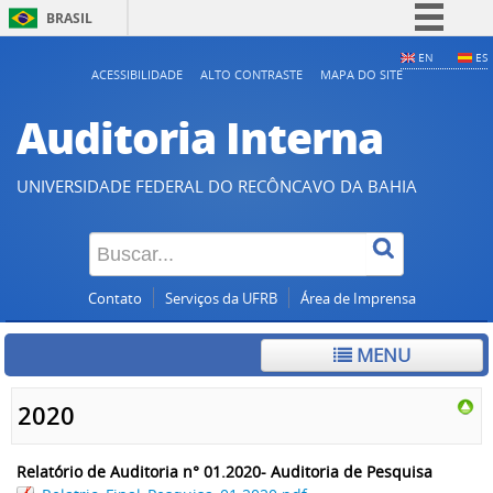
BRASIL
Simplifique!
EN
ES
ACESSIBILIDADE
ALTO CONTRASTE
MAPA DO SITE
Comunica BR
Auditoria Interna
Participe
Acesso à informação
UNIVERSIDADE FEDERAL DO RECÔNCAVO DA BAHIA
Legislação
Canais
Contato
Serviços da UFRB
Área de Imprensa
MENU
2020
Relatório de Auditoria n° 01.2020- Auditoria de Pesquisa