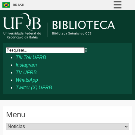
BRASIL
Simplifique!
Comunica BR
Participe
Acesso à informação
0
Legislação
Tik Tok UFRB
Canais
Instagram
TV UFRB
WhatsApp
Twitter (X) UFRB
Menu