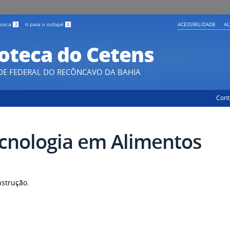
ACESSIBILIDADE
A
 busca
3
Ir para o rodapé
4
ioteca do Cetens
DE FEDERAL DO RECÔNCAVO DA BAHIA
Cont
cnologia em Alimentos
strução.