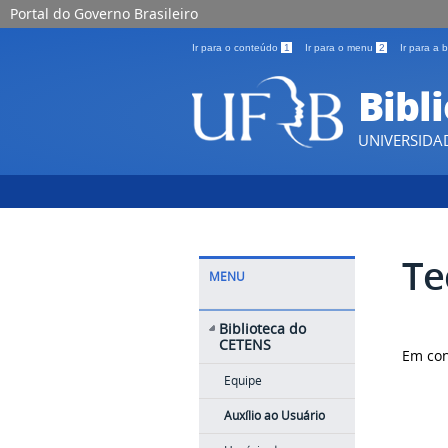
Portal do Governo Brasileiro
Ir para o conteúdo
1
Ir para o menu
2
Ir para a
Bibl
UNIVERSIDA
Te
MENU
Biblioteca do
CETENS
Em con
Equipe
Auxílio ao Usuário