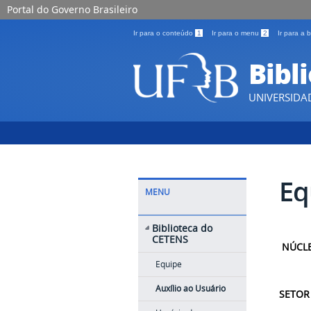
Portal do Governo Brasileiro
Ir para o conteúdo
1
Ir para o menu
2
Ir para a
Bibl
UNIVERSIDA
Eq
MENU
Biblioteca do
CETENS
NÚCLE
Equipe
Auxílio ao Usuário
SETOR