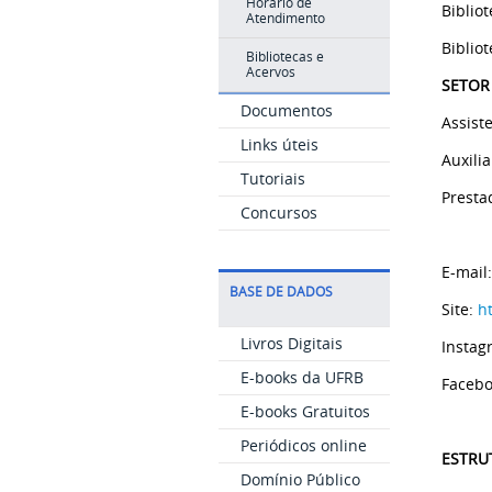
Horário de
Biblio
Atendimento
Biblio
Bibliotecas e
Acervos
SETOR
Documentos
Assist
Links úteis
Auxili
Tutoriais
Prestad
Concursos
E-mail
BASE DE DADOS
Site:
h
Livros Digitais
Instag
E-books da UFRB
Facebo
E-books Gratuitos
Periódicos online
ESTRU
Domínio Público