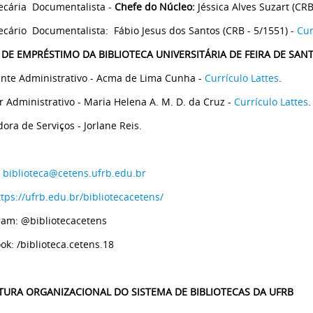
tecária Documentalista -
Chefe do Núcleo:
Jéssica Alves Suzart (CRB
tecário Documentalista: Fábio Jesus dos Santos (CRB - 5/1551) -
Cur
 DE EMPRÉSTIMO DA BIBLIOTECA UNIVERSITÁRIA DE FEIRA DE SAN
ente Administrativo - Acma de Lima Cunha -
Currículo Lattes
.
ar Administrativo - Maria Helena A. M. D. da Cruz -
Currículo Lattes
.
ora de Serviços - Jorlane Reis.
:
biblioteca@cetens.ufrb.edu.br
ttps://ufrb.edu.br/bibliotecacetens/
ram: @bibliotecacetens
ok: /biblioteca.cetens.18
TURA ORGANIZACIONAL DO SISTEMA DE BIBLIOTECAS DA UFRB