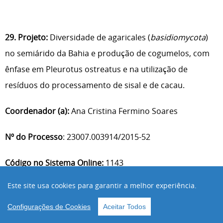
29. Projeto:
Diversidade de agaricales (
basidiomycota
)
no semiárido da Bahia e produção de cogumelos, com
ênfase em Pleurotus ostreatus e na utilização de
resíduos do processamento de sisal e de cacau.
Coordenador (a):
Ana Cristina Fermino Soares
Nº do Processo
: 23007.003914/2015-52
Código no Sistema Online:
1143
Este site usa cookies para garantir a melhor experiência.
Aprovação pelo Conselho Diretor
: 31/03/2015
Configurações de Cookies
Aceitar Todos
Período de execução:
01/06/2014 a 01/06/2017