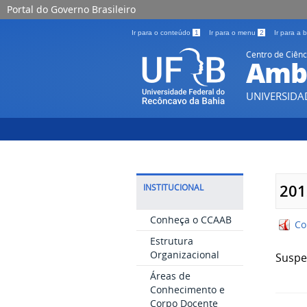
Portal do Governo Brasileiro
Ir para o conteúdo
1
Ir para o menu
2
Ir para a
Centro de Ciênc
Ambi
UNIVERSIDA
201
INSTITUCIONAL
Conheça o CCAAB
Co
Estrutura
Organizacional
Suspe
Áreas de
Conhecimento e
Corpo Docente