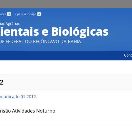
 busca
3
Ir para o rodapé
4
ias Agrárias
entais e Biológicas
DE FEDERAL DO RECÔNCAVO DA BAHIA
Cont
2
municado 01 2012
nsão Atividades Noturno