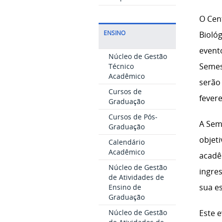
O Cent
ENSINO
Bioló
event
Núcleo de Gestão
Semest
Técnico
Acadêmico
serão 
Cursos de
fevere
Graduação
Cursos de Pós-
A Sem
Graduação
objet
Calendário
Acadêmico
acadê
Núcleo de Gestão
ingre
de Atividades de
sua es
Ensino de
Graduação
Núcleo de Gestão
Este 