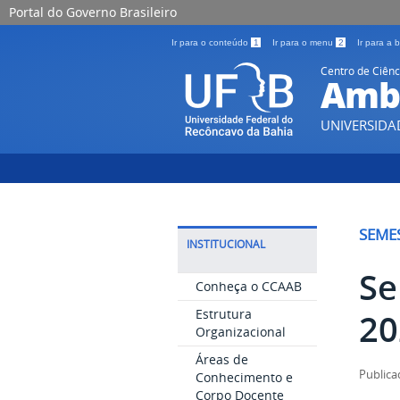
Portal do Governo Brasileiro
Ir para o conteúdo
1
Ir para o menu
2
Ir para a
Centro de Ciênc
Ambi
UNIVERSIDA
SEME
INSTITUCIONAL
Se
Conheça o CCAAB
Estrutura
20
Organizacional
Áreas de
Publica
Conhecimento e
Corpo Docente