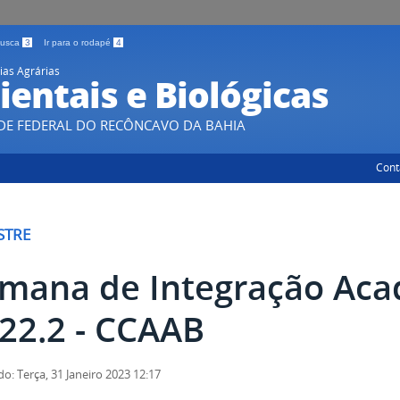
 busca
3
Ir para o rodapé
4
ias Agrárias
entais e Biológicas
DE FEDERAL DO RECÔNCAVO DA BAHIA
Cont
STRE
mana de Integração Ac
22.2 - CCAAB
do: Terça, 31 Janeiro 2023 12:17