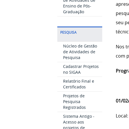
de Atividades de
aprese
Ensino de Pós-
Graduação
pesqu
seu p
técni
PESQUISA
Núcleo de Gestão
Nos t
de Atividades de
com pa
Pesquisa
Cadastrar Projetos
Progr
no SIGAA
Relatório Final e
Certificados
Projetos de
01/02/
Pesquisa
Registrados
Local:
Sistema Antigo -
Acesso aos
projetos de