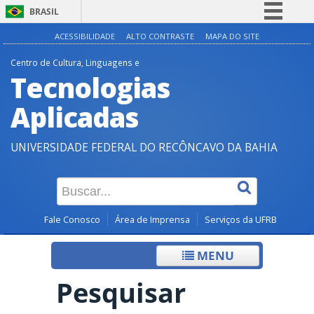
BRASIL
Simplifique!
ACESSIBILIDADE
ALTO CONTRASTE
MAPA DO SITE
Comunica BR
Centro de Cultura, Linguagens e
Tecnologias
Participe
Acesso à informação
Aplicadas
Legislação
UNIVERSIDADE FEDERAL DO RECÔNCAVO DA BAHIA
Canais
Fale Conosco
Área de Imprensa
Serviços da UFRB
MENU
Pesquisar