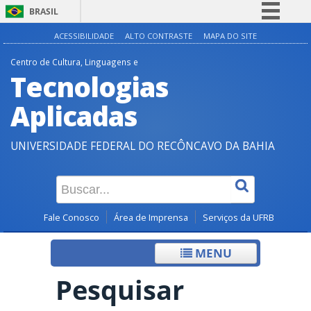
BRASIL
Simplifique!
ACESSIBILIDADE
ALTO CONTRASTE
MAPA DO SITE
Comunica BR
Centro de Cultura, Linguagens e
Tecnologias
Participe
Acesso à informação
Aplicadas
Legislação
UNIVERSIDADE FEDERAL DO RECÔNCAVO DA BAHIA
Canais
Fale Conosco
Área de Imprensa
Serviços da UFRB
MENU
Pesquisar