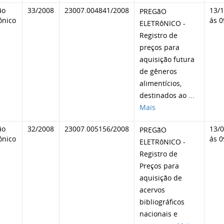
ão
33/2008
23007.004841/2008
13/
PREGãO
ônico
ás 0
ELETRôNICO -
Registro de
preços para
aquisição futura
de gêneros
alimentícios,
destinados ao
...
Mais
ão
32/2008
23007.005156/2008
13/
PREGãO
ônico
ás 0
ELETRôNICO -
Registro de
Preços para
aquisição de
acervos
bibliográficos
nacionais e