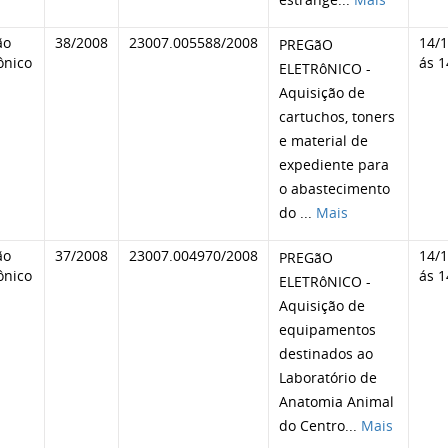
ão
38/2008
23007.005588/2008
14/
PREGãO
ônico
ás 1
ELETRôNICO -
Aquisição de
cartuchos, toners
e material de
expediente para
o abastecimento
do
...
Mais
ão
37/2008
23007.004970/2008
14/
PREGãO
ônico
ás 1
ELETRôNICO -
Aquisição de
equipamentos
destinados ao
Laboratório de
Anatomia Animal
do Centro
...
Mais