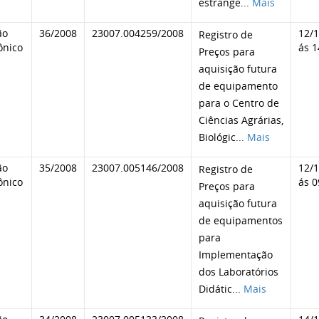
estrange
...
Mais
ão
36/2008
23007.004259/2008
12/
Registro de
ônico
ás 1
Preços para
aquisição futura
de equipamento
para o Centro de
Ciências Agrárias,
Biológic
...
Mais
ão
35/2008
23007.005146/2008
12/
Registro de
ônico
ás 0
Preços para
aquisição futura
de equipamentos
para
Implementação
dos Laboratórios
Didátic
...
Mais