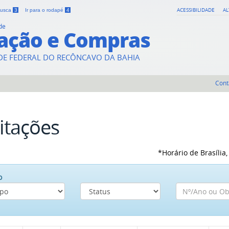
ACESSIBILIDADE
A
 busca
3
Ir para o rodapé
4
de
tação e Compras
DE FEDERAL DO RECÔNCAVO DA BAHIA
Cont
citações
*Horário de Brasília
o