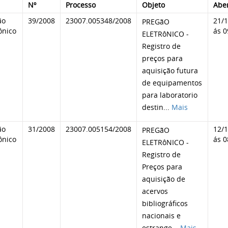
Nº
Processo
Objeto
Abe
ão
39/2008
23007.005348/2008
21/
PREGãO
ônico
ás 0
ELETRôNICO -
Registro de
preços para
aquisição futura
de equipamentos
para laboratorio
destin
...
Mais
ão
31/2008
23007.005154/2008
12/
PREGãO
ônico
ás 0
ELETRôNICO -
Registro de
Preços para
aquisição de
acervos
bibliográficos
nacionais e
estrange
...
Mais