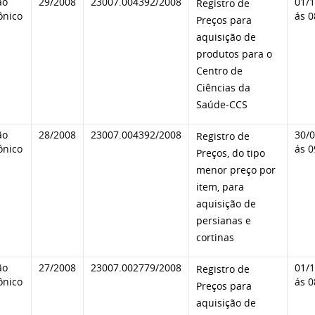
ão
29/2008
23007.004392/2008
01/
Registro de
ônico
ás 0
Preços para
aquisição de
produtos para o
Centro de
Ciências da
Saúde-CCS
ão
28/2008
23007.004392/2008
30/
Registro de
ônico
ás 0
Preços, do tipo
menor preço por
item, para
aquisição de
persianas e
cortinas
ão
27/2008
23007.002779/2008
01/
Registro de
ônico
ás 0
Preços para
aquisição de