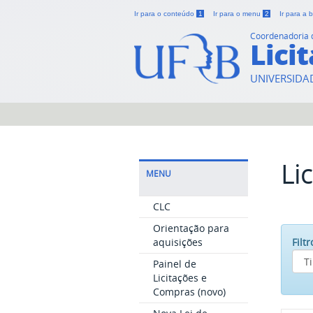
Ir para o conteúdo
1
Ir para o menu
2
Ir para a
Coordenadoria 
Lici
UNIVERSIDA
Li
MENU
CLC
Orientação para
aquisições
Filtr
Painel de
Licitações e
Compras (novo)