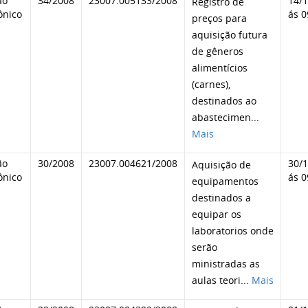
ão
34/2008
23007.005133/2008
14/
Registro de
ônico
ás 0
preços para
aquisição futura
de gêneros
alimentícios
(carnes),
destinados ao
abastecimen
...
Mais
ão
30/2008
23007.004621/2008
30/
Aquisição de
ônico
ás 0
equipamentos
destinados a
equipar os
laboratorios onde
serão
ministradas as
aulas teori
...
Mais