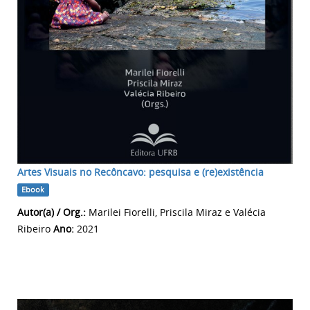
Artes Visuais no Recôncavo: pesquisa e (re)existência
Ebook
Autor(a) / Org.:
Marilei Fiorelli, Priscila Miraz e Valécia
Ribeiro
Ano:
2021