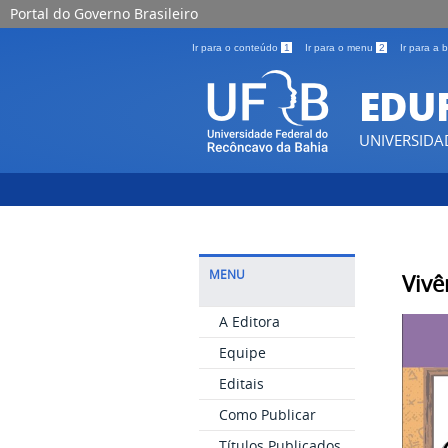
Portal do Governo Brasileiro
Ir para o conteúdo
1
Ir para o menu
2
Ir para a
EDU
UNIVERSIDA
MENU
Vivê
A Editora
Equipe
Editais
Como Publicar
Títulos Publicados