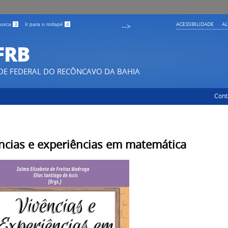
ACESSIBILIDADE
A
 busca
3
Ir para o rodapé
4
-->
FRB
DE FEDERAL DO RECÔNCAVO DA BAHIA
Cont
ncias e experiências em matemática