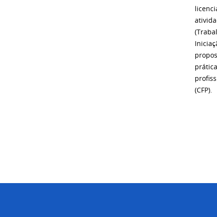
licenc
ativid
(Traba
Inicia
propos
prátic
profis
(CFP).