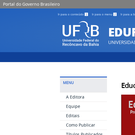
Portal do Governo Brasileiro
Ir para o conteúdo
1
Ir para o menu
2
Ir para a
EDU
UNIVERSIDA
MENU
Educ
A Editora
Equipe
Editais
Como Publicar
Títulos Publicados