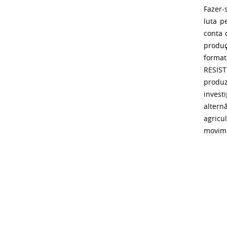
Fazer-
luta p
conta 
produ
forma
RESIS
produ
invest
altern
agricu
movime