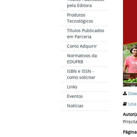
pela Editora
Produtos
Tecnológicos
Títulos Publicados
em Parceria
Como Adquirir
Normativos da
EDUFRB
ISBN e ISSN -
como solicitar
Links
Dow
Eventos
Leia
Notícias
Autor(a
Prisci
Página