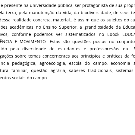
se presente na universidade pública, ser protagonista de sua própr
ela terra, pela manutenção da vida, da biodiversidade, de seus 
dessa realidade concreta, material...é assim que os sujeitos do
ções acadêmicas no Ensino Superior, a grandiosidade da Edu
tivos, conforme podemos ver sistematizados no Ebook E
TÊNCIA E MOVIMENTO. Estas são questões postas no conjunto
zido pela diversidade de estudantes e professores/as da 
igações sobre temas concernentes aos princípios e práticas da
ância pedagógica, agroecologia, escola do campo, economia s
ltura familiar, questão agrária, saberes tradicionais, sistemas
ntos sociais do campo.