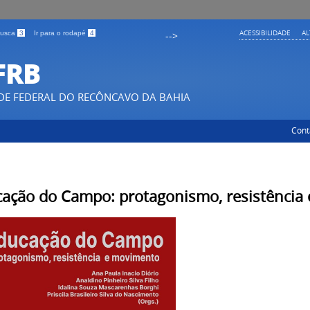
ACESSIBILIDADE
A
 busca
3
Ir para o rodapé
4
-->
FRB
DE FEDERAL DO RECÔNCAVO DA BAHIA
Cont
ação do Campo: protagonismo, resistência