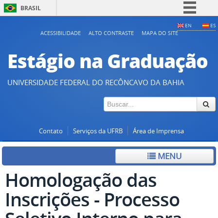
BRASIL
Simplifique!
EN
ES
ACESSIBILIDADE
ALTO CONTRASTE
MAPA DO SITE
Comunica BR
Estágio na Graduação
Participe
Acesso à informação
UNIVERSIDADE FEDERAL DO RECÔNCAVO DA BAHIA
Legislação
Canais
Contato
Serviços da UFRB
Área de Imprensa
MENU
Homologação das
Inscrições - Processo