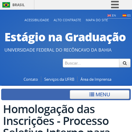
BRASIL
Simplifique!
EN
ES
ACESSIBILIDADE
ALTO CONTRASTE
MAPA DO SITE
Comunica BR
Estágio na Graduação
Participe
Acesso à informação
UNIVERSIDADE FEDERAL DO RECÔNCAVO DA BAHIA
Legislação
Canais
Contato
Serviços da UFRB
Área de Imprensa
MENU
Homologação das
Inscrições - Processo