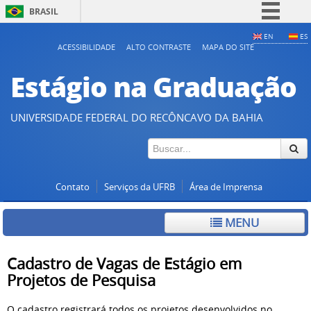
BRASIL
Simplifique!
EN
ES
ACESSIBILIDADE
ALTO CONTRASTE
MAPA DO SITE
Comunica BR
Estágio na Graduação
Participe
Acesso à informação
UNIVERSIDADE FEDERAL DO RECÔNCAVO DA BAHIA
Legislação
Canais
Contato
Serviços da UFRB
Área de Imprensa
MENU
Cadastro de Vagas de Estágio em
Projetos de Pesquisa
O cadastro registrará todos os projetos desenvolvidos no