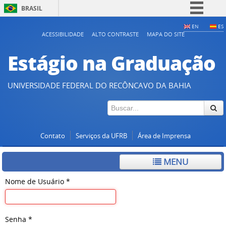
BRASIL
Simplifique!
EN
ES
ACESSIBILIDADE
ALTO CONTRASTE
MAPA DO SITE
Comunica BR
Estágio na Graduação
Participe
Acesso à informação
UNIVERSIDADE FEDERAL DO RECÔNCAVO DA BAHIA
Legislação
Canais
Contato
Serviços da UFRB
Área de Imprensa
MENU
Nome de Usuário
*
Senha
*