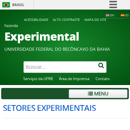
BRASIL
Simplifique!
EN
ES
ACESSIBILIDADE
ALTO CONTRASTE
MAPA DO SITE
Comunica BR
Fazenda
Experimental
Participe
Acesso à informação
UNIVERSIDADE FEDERAL DO RECÔNCAVO DA BAHIA
Legislação
Canais
Serviços da UFRB
Área de Imprensa
Contato
MENU
SETORES EXPERIMENTAIS