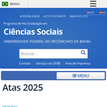
BRASIL
Simplifique!
EN
ES
ACESSIBILIDADE
ALTO CONTRASTE
MAPA DO SITE
Comunica BR
Programa de Pós-Graduação em
Participe
Ciências Sociais
Acesso à informação
UNIVERSIDADE FEDERAL DO RECÔNCAVO DA BAHIA
Legislação
Canais
Contato
Serviços da UFRB
Área de Imprensa
MENU
Atas 2025
Fevereiro