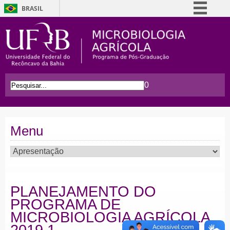
BRASIL
Simplifique!
Comunica BR
Participe
Acesso à informação
0
Legislação
Canais
Menu
PLANEJAMENTO DO
PROGRAMA DE
MICROBIOLOGIA AGRÍCOLA
2019.1