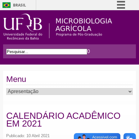
BRASIL
Simplifique!
Comunica BR
Participe
Acesso à informação
0
Legislação
Canais
Menu
CALENDÁRIO ACADÊMICO
EM 2021
Publicado: 10 Abril 2021