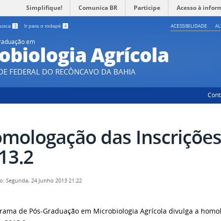
Simplifique!
Comunica BR
Participe
Acesso à infor
ACESSIBILIDADE
A
 busca
3
Ir para o rodapé
4
Graduação em
obiologia Agrícola
DE FEDERAL DO RECÔNCAVO DA BAHIA
Cont
mologação das Inscrições
13.2
o: Segunda, 24 Junho 2013 21:22
rama de Pós-Graduação em Microbiologia Agrícola divulga a homol