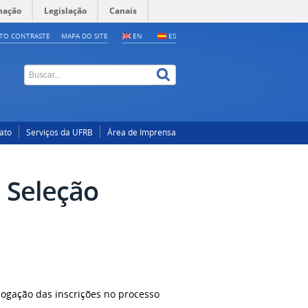
mação
Legislação
Canais
LTO CONTRASTE
MAPA DO SITE
EN
ES
ato
Serviços da UFRB
Área de Imprensa
 Seleção
ogação das inscrições no processo