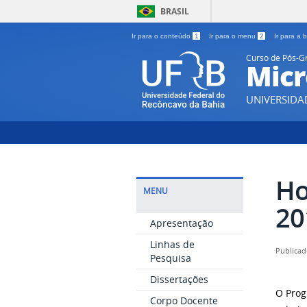
BRASIL
Ir para o conteúdo
1
Ir para o menu
2
Ir para a
Curso de Pós-
Micr
UNIVERSIDA
Ho
MENU
20
Apresentação
Linhas de
Publicad
Pesquisa
Dissertações
O Prog
Corpo Docente