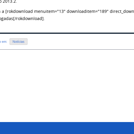
o 2013.2.
a a [rokdownload menuitem="13" downloaditem="189" direct_downl
gadas[/rokdownload].
do em:
Notícias