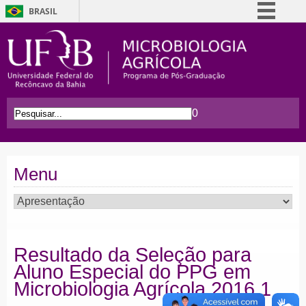
BRASIL
Simplifique!
Comunica BR
Participe
Acesso à informação
0
Legislação
Canais
Menu
Resultado da Seleção para
Aluno Especial do PPG em
Microbiologia Agrícola 2016.1