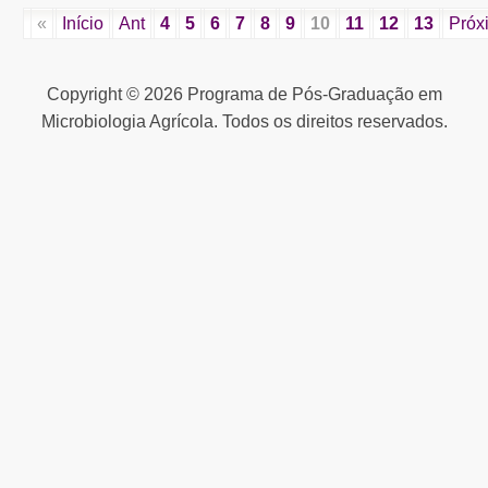
«
Início
Ant
4
5
6
7
8
9
10
11
12
13
Próx
Copyright © 2026 Programa de Pós-Graduação em
Microbiologia Agrícola. Todos os direitos reservados.