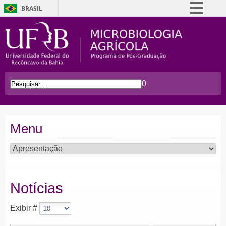
BRASIL
Simplifique!
Comunica BR
Participe
Acesso à informação
0
Legislação
Canais
Menu
Notícias
Exibir #