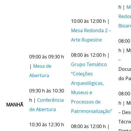
h |
M
Redon
10:00 às 12:00 h |
Bioar
Mesa Redonda 2 –
Arte Rupestre
08:00
h | M
08:00 às 12:00 h |
09:00 às 09:30 h
–
Grupo Temático
|
Mesa de
Docu
“Coleções
Abertura
do Pa
Arqueológicas,
09:30 h às 10:30
Museus e
08:00
h |
Conferência
Processos de
h | M
MANHÃ
de Abertura
Patrimonialização”
– De
Técni
10:30 às 12:30 h
08:00 às 12:00 h |