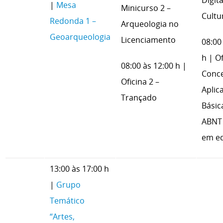
Digit
|
Mesa
Minicurso 2 –
Cultu
Redonda 1 –
Arqueologia no
Geoarqueologia
Licenciamento
08:00
h | Of
08:00 às 12:00 h |
Conce
Oficina 2 –
Aplic
Trançado
Básic
ABNT 
em ed
13:00 às 17:00 h
|
Grupo
Temático
“Artes,