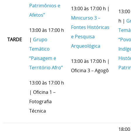
Patrimônios e
13:00 às 17:00 h |
13:00
Afetos”
Minicurso 3 –
h |
G
Fontes Históricas
13:00 às 17:00 h
Temá
e Pesquisa
TARDE
|
Grupo
“Pov
Arqueológica
Temático
Indíg
“Paisagem e
Histó
13:00 às 17:00 h |
Território Afro”
Patri
Oficina 3 – Agogô
13:00 às 17:00 h
| Oficina 1 –
Fotografia
Técnica
18:00