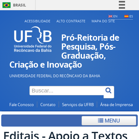
BRASIL
Simplifique!
EN
ES
ACESSIBILIDADE
ALTO CONTRASTE
MAPA DO SITE
Comunica BR
Participe
Pró-Reitoria de
Acesso à informação
Pesquisa, Pós-
Graduação,
Legislação
Criação e Inovação
Canais
UNIVERSIDADE FEDERAL DO RECÔNCAVO DA BAHIA
Fale Conosco
Contato
Serviços da UFRB
Área de Imprensa
MENU
Editais - Apoio a Textos