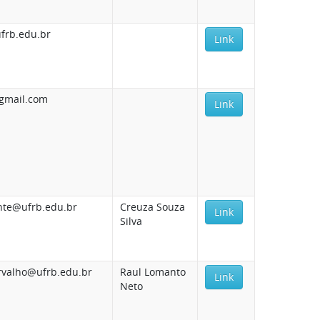
frb.edu.br
Link
gmail.com
Link
nte@ufrb.edu.br
Creuza Souza
Link
Silva
rvalho@ufrb.edu.br
Raul Lomanto
Link
Neto