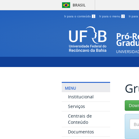
BRASIL
Ir para o conteúdo
1
Ir para o menu
2
Ir par
Pró-Re
Gradu
UNIVERSIDA
Gr
MENU
Institucional
Down
Serviços
Centrais de
Conteúdo
Documentos