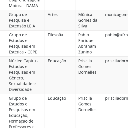
Motora - DAMA
Grupo de
Artes
Mônica
monicagome
Pesquisa e
Gomes da
Extensão LEIA
Silva
Grupo de
Filosofia
Pablo
pablo@ufrb
Estudos e
Enrique
Pesquisas em
Abraham
Estética - GEPE
Zunino
Núcleo Capitu -
Educação
Priscila
priscilador
Estudos e
Gomes
Pesquisas em
Dornelles
Gênero,
Sexualidade e
Diversidade
Grupo de
Educação
Priscila
priscilador
Estudos e
Gomes
Pesquisas em
Dornelles
Educação,
Formação de
Professores e