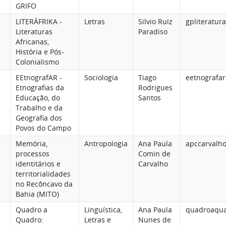
GRIFO
LITERÁFRIKA -
Letras
Silvio Ruiz
gpliteratur
Literaturas
Paradiso
Africanas,
História e Pós-
Colonialismo
EEtnografAR -
Sociologia
Tiago
eetnografa
Etnografias da
Rodrigues
Educação, do
Santos
Trabalho e da
Geografia dos
Povos do Campo
Memória,
Antropologia
Ana Paula
apccarvalh
processos
Comin de
identitários e
Carvalho
territorialidades
no Recôncavo da
Bahia (MITO)
Quadro a
Linguística,
Ana Paula
quadroaqu
Quadro:
Letras e
Nunes de