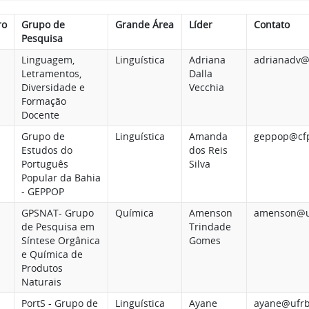
ro
Grupo de
Grande Área
Líder
Contato
Pesquisa
Linguagem,
Linguística
Adriana
adrianadv@
Letramentos,
Dalla
Diversidade e
Vecchia
Formação
Docente
Grupo de
Linguística
Amanda
geppop@cfp
Estudos do
dos Reis
Português
Silva
Popular da Bahia
- GEPPOP
GPSNAT- Grupo
Química
Amenson
amenson@u
de Pesquisa em
Trindade
Síntese Orgânica
Gomes
e Química de
Produtos
Naturais
PortS - Grupo de
Linguística
Ayane
ayane@ufrb