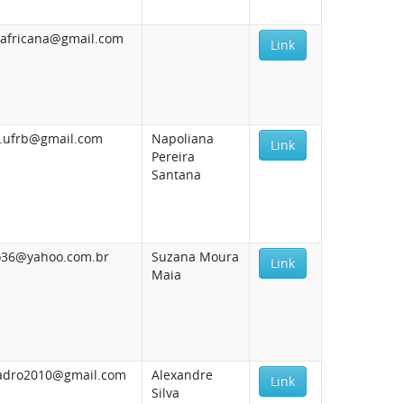
aafricana@gmail.com
Link
r.ufrb@gmail.com
Napoliana
Link
Pereira
Santana
o36@yahoo.com.br
Suzana Moura
Link
Maia
adro2010@gmail.com
Alexandre
Link
Silva