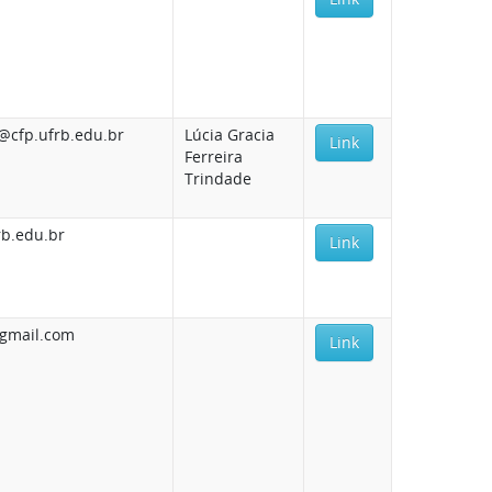
@cfp.ufrb.edu.br
Lúcia Gracia
Link
Ferreira
Trindade
rb.edu.br
Link
@gmail.com
Link