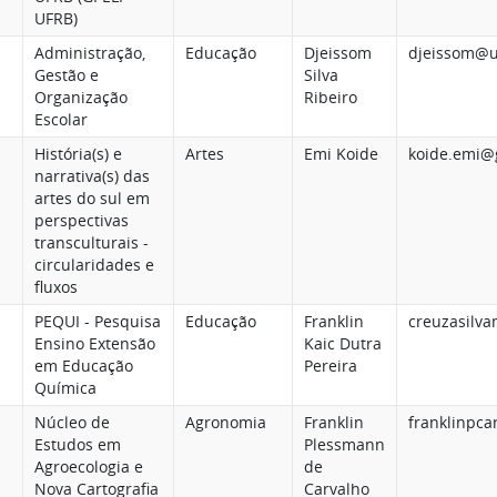
UFRB)
Administração,
Educação
Djeissom
djeissom@u
Gestão e
Silva
Organização
Ribeiro
Escolar
História(s) e
Artes
Emi Koide
koide.emi@
narrativa(s) das
artes do sul em
perspectivas
transculturais -
circularidades e
fluxos
PEQUI - Pesquisa
Educação
Franklin
creuzasilva
Ensino Extensão
Kaic Dutra
em Educação
Pereira
Química
Núcleo de
Agronomia
Franklin
franklinpca
Estudos em
Plessmann
Agroecologia e
de
Nova Cartografia
Carvalho