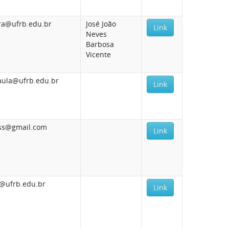
ira@ufrb.edu.br
José João
Link
Neves
Barbosa
Vicente
aula@ufrb.edu.br
Link
ss@gmail.com
Link
o@ufrb.edu.br
Link