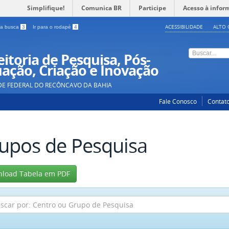
Simplifique!
Comunica BR
Participe
Acesso à infor
ACESSIBILIDADE
ALTO 
a a busca
3
Ir para o rodapé
4
itoria de Pesquisa, Pós-
ação, Criação e Inovação
DE FEDERAL DO RECÔNCAVO DA BAHIA
Fale Conosco
Contat
upos de Pesquisa
load Tabela em PDF