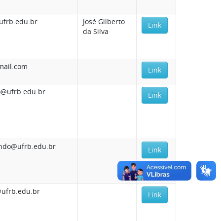
ufrb.edu.br
José Gilberto
Link
da Silva
mail.com
Link
o@ufrb.edu.br
Link
ando@ufrb.edu.br
Link
ufrb.edu.br
Link