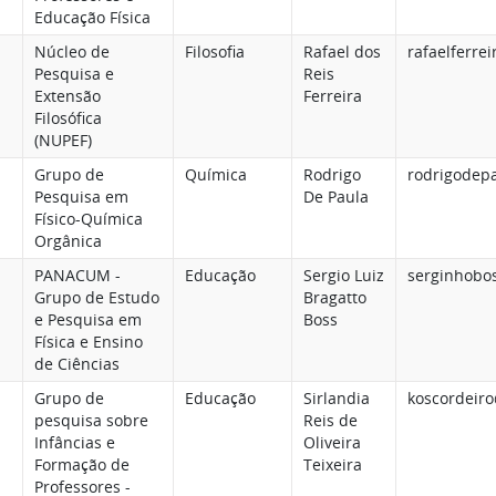
Educação Física
Núcleo de
Filosofia
Rafael dos
rafaelferre
Pesquisa e
Reis
Extensão
Ferreira
Filosófica
(NUPEF)
Grupo de
Química
Rodrigo
rodrigodep
Pesquisa em
De Paula
Físico-Química
Orgânica
PANACUM -
Educação
Sergio Luiz
serginhobo
Grupo de Estudo
Bragatto
e Pesquisa em
Boss
Física e Ensino
de Ciências
Grupo de
Educação
Sirlandia
koscordeir
pesquisa sobre
Reis de
Infâncias e
Oliveira
Formação de
Teixeira
Professores -