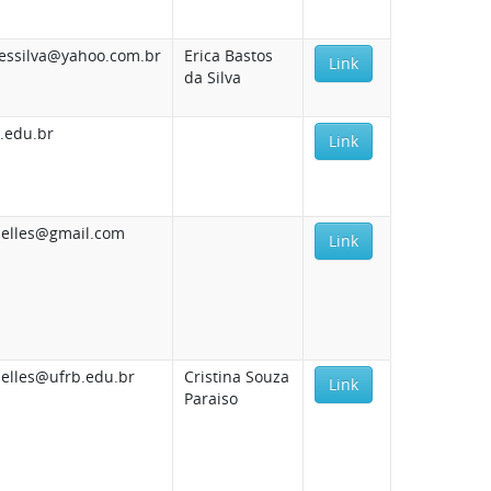
ssilva@yahoo.com.br
Erica Bastos
Link
da Silva
.edu.br
Link
nelles@gmail.com
Link
nelles@ufrb.edu.br
Cristina Souza
Link
Paraiso