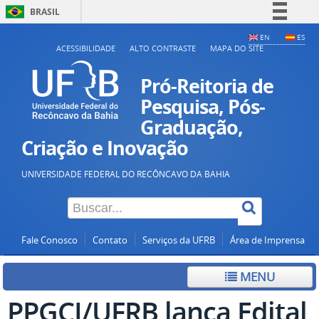
BRASIL
Simplifique!
EN
ES
ACESSIBILIDADE
ALTO CONTRASTE
MAPA DO SITE
Comunica BR
Participe
Pró-Reitoria de
Acesso à informação
Pesquisa, Pós-
Graduação,
Legislação
Criação e Inovação
Canais
UNIVERSIDADE FEDERAL DO RECÔNCAVO DA BAHIA
Fale Conosco
Contato
Serviços da UFRB
Área de Imprensa
MENU
PPGCI/UFRB lança Edital