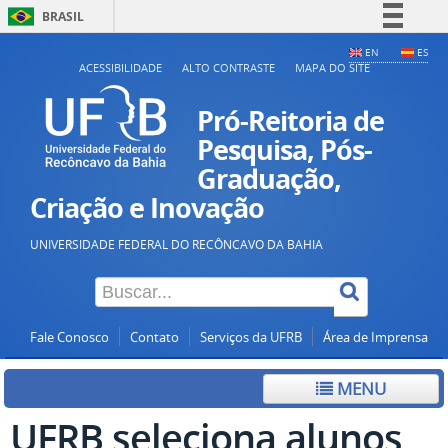
BRASIL
Simplifique!
EN
ES
ACESSIBILIDADE
ALTO CONTRASTE
MAPA DO SITE
Comunica BR
Participe
Pró-Reitoria de
Acesso à informação
Pesquisa, Pós-
Graduação,
Legislação
Criação e Inovação
Canais
UNIVERSIDADE FEDERAL DO RECÔNCAVO DA BAHIA
Fale Conosco
Contato
Serviços da UFRB
Área de Imprensa
MENU
UFRB seleciona alunos