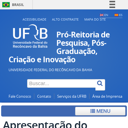
BRASIL
Simplifique!
EN
ES
ACESSIBILIDADE
ALTO CONTRASTE
MAPA DO SITE
Comunica BR
Participe
Pró-Reitoria de
Acesso à informação
Pesquisa, Pós-
Graduação,
Legislação
Criação e Inovação
Canais
UNIVERSIDADE FEDERAL DO RECÔNCAVO DA BAHIA
Fale Conosco
Contato
Serviços da UFRB
Área de Imprensa
MENU
Apresentação do