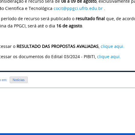
onsideração e recurso será de
08 a 09 de agosto
, exclusivamente p
ção Cientifica e Tecnológica
cocit@ppgci.ufrb.edu.br
.
 período de recurso será publicado o
resultado final
que, de acord
ina da PPGCI, será até o dia
16 de agosto
.
cessar o
RESULTADO DAS PROPOSTAS AVALIADAS
,
clique aqui.
cessar os documentos do Edital 03/2024 - PIBITI,
clique aqui.
do em:
Notícias