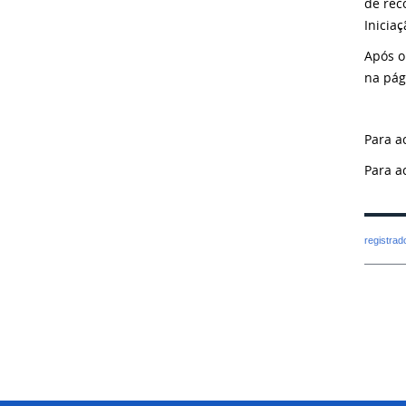
de rec
Inicia
Após o
na pág
Para a
Para a
registra