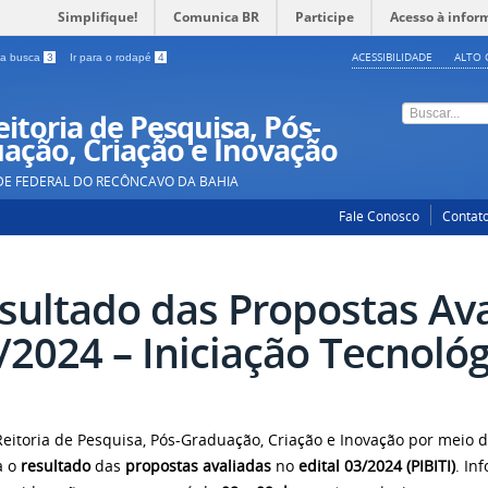
Simplifique!
Comunica BR
Participe
Acesso à infor
ACESSIBILIDADE
ALTO 
a a busca
3
Ir para o rodapé
4
itoria de Pesquisa, Pós-
ação, Criação e Inovação
DE FEDERAL DO RECÔNCAVO DA BAHIA
Fale Conosco
Contat
sultado das Propostas Aval
/2024 – Iniciação Tecnológi
Reitoria de Pesquisa, Pós-Graduação, Criação e Inovação por meio
a o
resultado
das
propostas avaliadas
no
edital 03/2024 (PIBITI)
. In