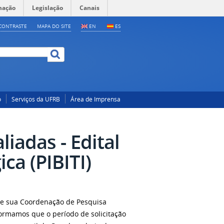
mação
Legislação
Canais
CONTRASTE
MAPA DO SITE
EN
ES
o
Serviços da UFRB
Área de Imprensa
iadas - Edital
ca (PIBITI)
 de sua Coordenação de Pesquisa
formamos que o período de solicitação