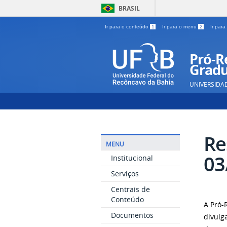
BRASIL
Ir para o conteúdo
1
Ir para o menu
2
Ir par
Pró-Re
Gradu
UNIVERSIDA
Re
MENU
03
Institucional
Serviços
Centrais de
Conteúdo
A Pró-
Documentos
divulg