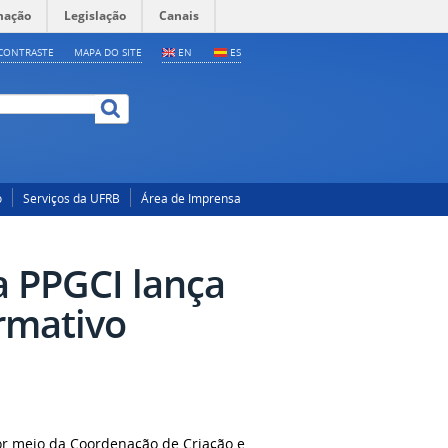
mação
Legislação
Canais
CONTRASTE
MAPA DO SITE
EN
ES
o
Serviços da UFRB
Área de Imprensa
 PPGCI lança
rmativo
por meio da Coordenação de Criação e