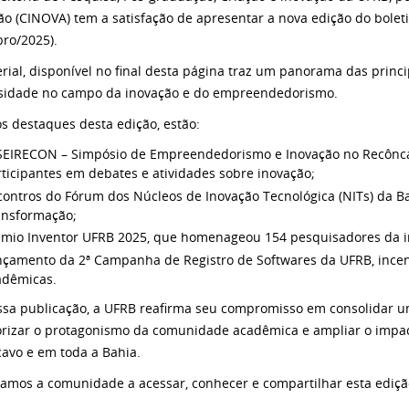
ão (CINOVA) tem a satisfação de apresentar a nova edição do boleti
ro/2025).
rial, disponível no final desta página traz um panorama das princi
sidade no campo da inovação e do empreendedorismo.
os destaques desta edição, estão:
I SEIRECON – Simpósio de Empreendedorismo e Inovação no Recônca
ticipantes em debates e atividades sobre inovação;
contros do Fórum dos Núcleos de Inovação Tecnológica (NITs) da B
ansformação;
êmio Inventor UFRB 2025, que homenageou 154 pesquisadores da in
nçamento da 2ª Campanha de Registro de Softwares da UFRB, incen
adêmicas.
sa publicação, a UFRB reafirma seu compromisso em consolidar uma
orizar o protagonismo da comunidade acadêmica e ampliar o impacto
avo e em toda a Bahia.
amos a comunidade a acessar, conhecer e compartilhar esta ediçã