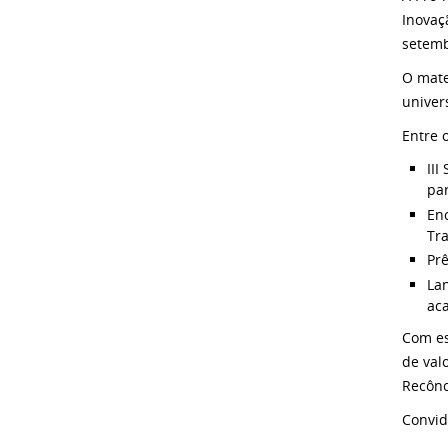
Inovaç
setemb
O mate
univer
Entre 
II
par
En
Tr
Pr
La
ac
Com es
de val
Recônc
Convid