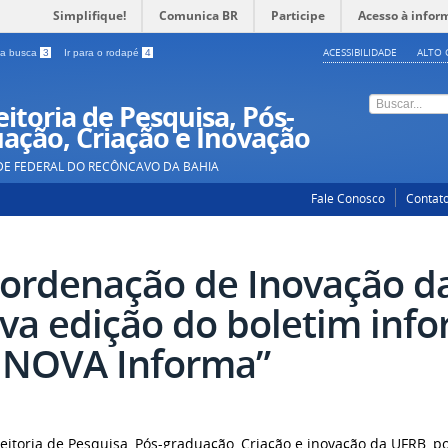
Simplifique!
Comunica BR
Participe
Acesso à infor
ACESSIBILIDADE
ALTO 
a a busca
3
Ir para o rodapé
4
itoria de Pesquisa, Pós-
ação, Criação e Inovação
DE FEDERAL DO RECÔNCAVO DA BAHIA
Fale Conosco
Contat
ordenação de Inovação da
va edição do boletim info
INOVA Informa”
reitoria de Pesquisa, Pós-graduação, Criação e inovação da UFRB, 