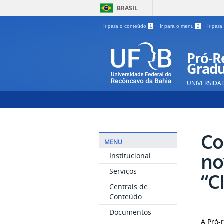
BRASIL
Ir para o conteúdo
1
Ir para o menu
2
Ir par
Pró-Re
Gradu
UNIVERSIDA
Co
MENU
no
Institucional
Serviços
“C
Centrais de
Conteúdo
Documentos
A Pró-