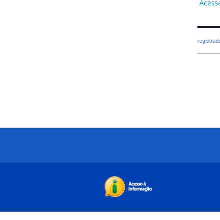
Acess
registra