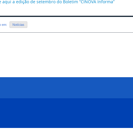
e aqui a edição de setembro do Boletim “CINOVA Informa”
do em:
Notícias