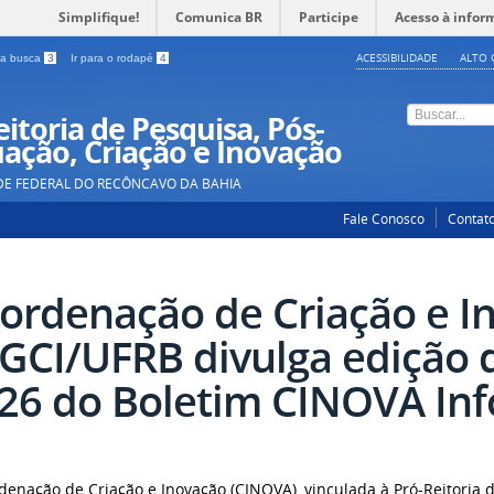
Simplifique!
Comunica BR
Participe
Acesso à infor
ACESSIBILIDADE
ALTO 
a a busca
3
Ir para o rodapé
4
itoria de Pesquisa, Pós-
ação, Criação e Inovação
DE FEDERAL DO RECÔNCAVO DA BAHIA
Fale Conosco
Contat
ordenação de Criação e I
GCI/UFRB divulga edição 
26 do Boletim CINOVA In
denação de Criação e Inovação (CINOVA), vinculada à Pró-Reitoria 