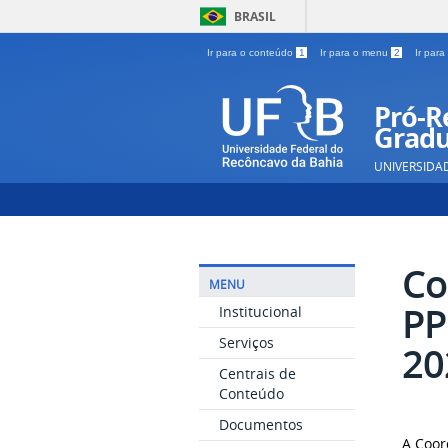
BRASIL
Ir para o conteúdo
1
Ir para o menu
2
Ir par
Pró-Re
Gradu
UNIVERSIDA
Co
MENU
PP
Institucional
Serviços
20
Centrais de
Conteúdo
Documentos
A Coor