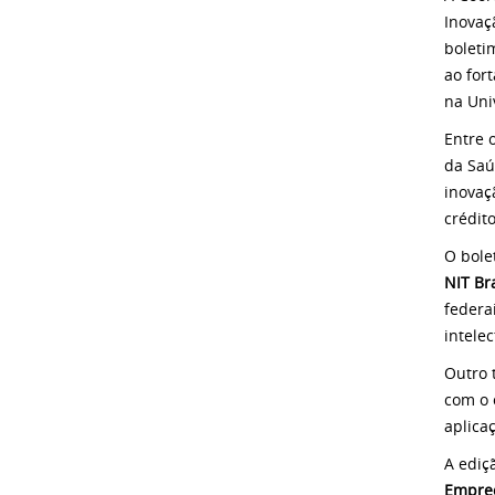
Inovaç
boleti
ao for
na Uni
Entre 
da Saú
inovaç
crédito
O bole
NIT Bra
federa
intele
Outro 
com o 
aplica
A ediç
Empre