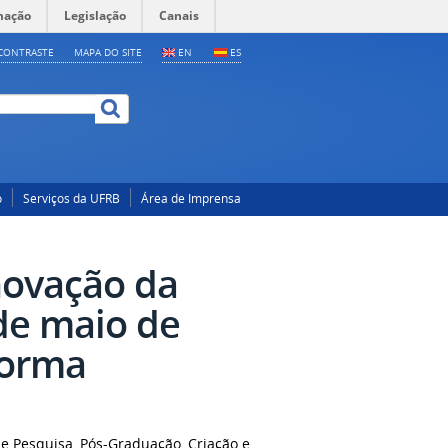
mação
Legislação
Canais
CONTRASTE
MAPA DO SITE
EN
ES
o
Serviços da UFRB
Área de Imprensa
novação da
de maio de
forma
de Pesquisa, Pós-Graduação, Criação e