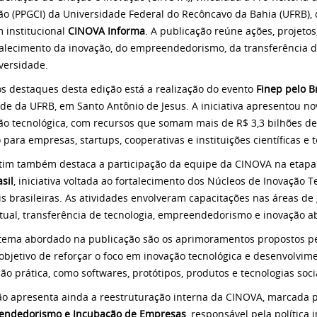
ão (PPGCI) da Universidade Federal do Recôncavo da Bahia (UFRB),
m institucional
CINOVA Informa
. A publicação reúne ações, projetos
talecimento da inovação, do empreendedorismo, da transferência d
versidade.
os destaques desta edição está a realização do evento
Finep pelo Br
de da UFRB, em Santo Antônio de Jesus. A iniciativa apresentou no
ão tecnológica, com recursos que somam mais de R$ 3,3 bilhões d
 para empresas, startups, cooperativas e instituições científicas e 
tim também destaca a participação da equipe da CINOVA na etapa 
sil
, iniciativa voltada ao fortalecimento dos Núcleos de Inovação 
is brasileiras. As atividades envolveram capacitações nas áreas de
ctual, transferência de tecnologia, empreendedorismo e inovação a
tema abordado na publicação são os aprimoramentos propostos p
objetivo de reforçar o foco em inovação tecnológica e desenvolvim
ção prática, como softwares, protótipos, produtos e tecnologias soci
ão apresenta ainda a reestruturação interna da CINOVA, marcada 
endedorismo e Incubação de Empresas
, responsável pela política