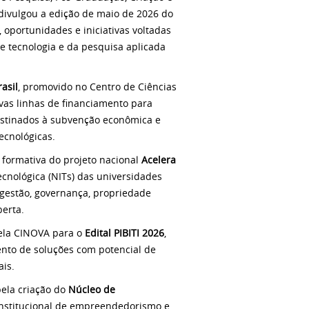
 divulgou a edição de maio de 2026 do
, oportunidades e iniciativas voltadas
e tecnologia e da pesquisa aplicada
asil
, promovido no Centro de Ciências
vas linhas de financiamento para
estinados à subvenção econômica e
tecnológicas.
formativa do projeto nacional
Acelera
Tecnológica (NITs) das universidades
 gestão, governança, propriedade
berta.
ela CINOVA para o
Edital PIBITI 2026
,
ento de soluções com potencial de
ais.
pela criação do
Núcleo de
 institucional de empreendedorismo e