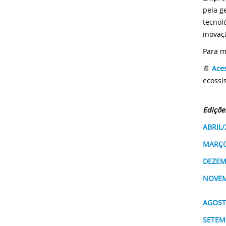
pela g
tecnol
inovaç
Para m
📄
Ace
ecossi
Ediçõe
ABRIL/
MARÇO
DEZEM
NOVEM
AGOST
SETEM