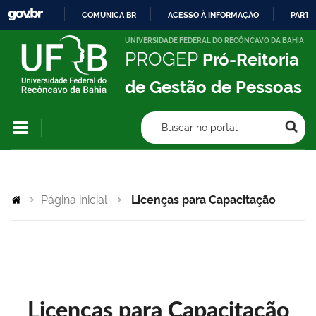
COMUNICA BR
ACESSO À INFORMAÇÃO
PARTI
IR
UNIVERSIDADE FEDERAL DO RECÔNCAVO DA BAHIA
PROGEP
Pró-Reitoria
PARA
O
de Gestão de Pessoas
CONTEÚDO
Buscar no portal
Página inicial
Licenças para Capacitação
Licenças para Capacitação