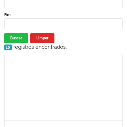
Fim
Buscar
Limpar
registros encontrados.
10
Matrícula
Nome
Cargo
Processo
Início
Fim
Status
jose alipio
30/11/-0001
30/11/-0001
Concluído
23007.00013255/2024-04
30/11/-0001
30/11/-0001
Concluído