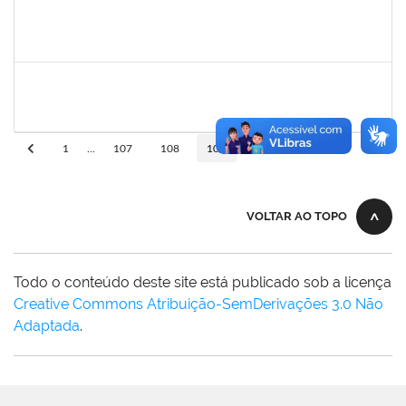
bianca
30/11/-0001
30/11/-0001
Concluído
rosana
30/11/-0001
30/11/-0001
Concluído
10
1
...
107
108
109
110
VOLTAR AO TOPO
Todo o conteúdo deste site está publicado sob a licença
Creative Commons Atribuição-SemDerivações 3.0 Não
Adaptada
.