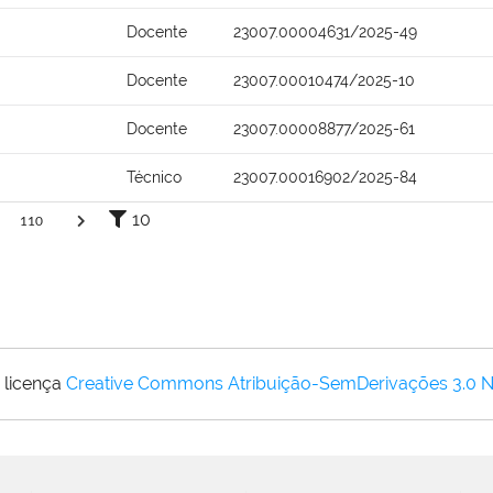
Docente
23007.00004631/2025-49
Docente
23007.00010474/2025-10
Docente
23007.00008877/2025-61
Técnico
23007.00016902/2025-84
10
110
 licença
Creative Commons Atribuição-SemDerivações 3.0 