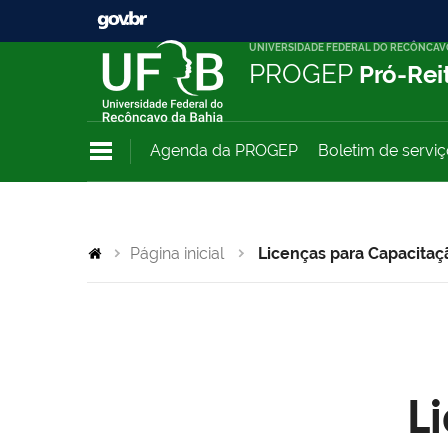
UNIVERSIDADE FEDERAL DO RECÔNCAV
PROGEP
Pró-Rei
Agenda da PROGEP
Boletim de servi
Página inicial
Licenças para Capacitaç
L