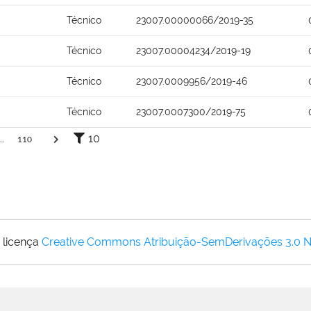
Técnico
23007.00000066/2019-35
Técnico
23007.00004234/2019-19
Técnico
23007.0009956/2019-46
Técnico
23007.0007300/2019-75
10
..
110
 licença
Creative Commons Atribuição-SemDerivações 3.0 