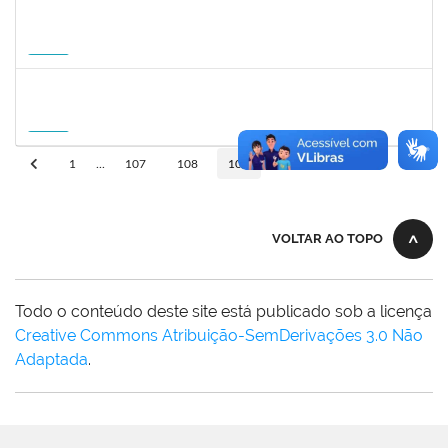
1031572
TALITA ROCHA DE AQUINO
Docente
23007.00012869/2026-41
01/09/2026
30/11/2026
Futuro
1757841
DEBORA ALVES FEITOSA
Docente
23007.00008581/2026-96
10/09/2026
08/12/2026
Futuro
10
1
...
107
108
109
110
VOLTAR AO TOPO
Todo o conteúdo deste site está publicado sob a licença
Creative Commons Atribuição-SemDerivações 3.0 Não
Adaptada
.