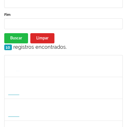
Fim
Buscar
Limpar
registros encontrados.
10
Matrícula
Nome
Cargo
Processo
Início
Fim
Status
1935998
DENIS RENAN CORREA
Docente
23007.00008895/2026-57
18/08/2026
15/11/2026
Futuro
1007053
ANDRE DIAS DE AZEVEDO NETO
Docente
23007.00004811/2026-36
17/08/2026
15/11/2026
Futuro