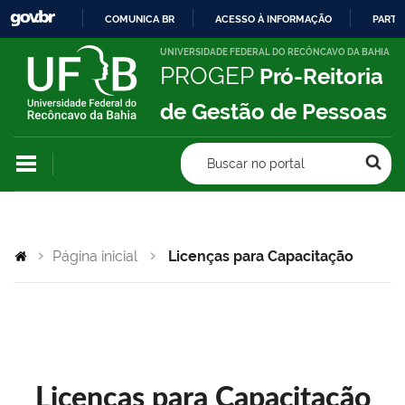
COMUNICA BR
ACESSO À INFORMAÇÃO
PARTI
IR
UNIVERSIDADE FEDERAL DO RECÔNCAVO DA BAHIA
PROGEP
Pró-Reitoria
PARA
O
de Gestão de Pessoas
CONTEÚDO
Buscar no portal
Página inicial
Licenças para Capacitação
Licenças para Capacitação