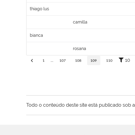
thiago lus
camilla
bianca
rosana
10
1
...
107
108
109
110
Todo o conteúdo deste site está publicado sob a