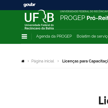
UNIVERSIDADE FEDERAL DO RECÔNCAV
PROGEP
Pró-Rei
Agenda da PROGEP
Boletim de servi
Página inicial
Licenças para Capacitaç
L