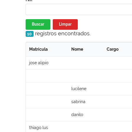
Buscar
Limpar
registros encontrados.
10
Matrícula
Nome
Cargo
jose alipio
lucilene
sabrina
danilo
thiago lus