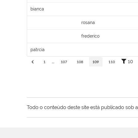
bianca
rosana
frederico
patrcia
10
1
...
107
108
109
110
Todo o conteúdo deste site está publicado sob a