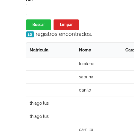
Buscar
Limpar
registros encontrados.
10
Matrícula
Nome
Car
lucilene
sabrina
danilo
thiago lus
thiago lus
camilla