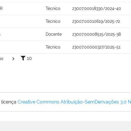
OR
Técnico
23007.00018330/2024-40
Técnico
23007.00010619/2025-72
S
Docente
23007.00008515/2025-38
Técnico
23007.00000327/2025-51
10
10
 licença
Creative Commons Atribuição-SemDerivações 3.0 