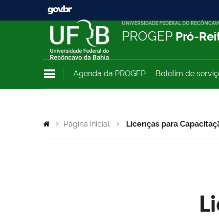
UNIVERSIDADE FEDERAL DO RECÔNCAV
PROGEP
Pró-Rei
Agenda da PROGEP
Boletim de servi
Página inicial
Licenças para Capacitaç
L