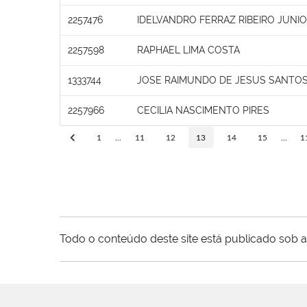
2257476
IDELVANDRO FERRAZ RIBEIRO JUNI
2257598
RAPHAEL LIMA COSTA
1333744
JOSE RAIMUNDO DE JESUS SANTO
2257966
CECILIA NASCIMENTO PIRES
1
...
11
12
13
14
15
...
1
Todo o conteúdo deste site está publicado sob a