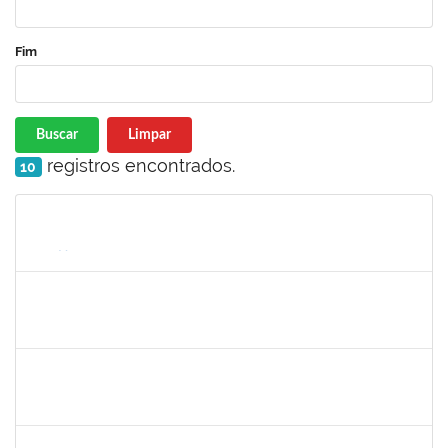
Fim
Buscar
Limpar
registros encontrados.
10
Matrícula
Nome
Cargo
Processo
Início
Fim
Status
1760198
Adriana Santos Ribeiro
Técnico
23007.0002506/2019-18
08/07/2019
05/10/2019
Concluído
1717913
Paloma de Sousa Pinho Freitas
Docente
23007.00009621/2019-70
11/07/2019
08/10/2019
Concluído