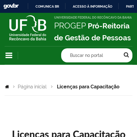
COMUNICA BR
ACESSO À INFORMAÇÃO
PARTI
IR
UNIVERSIDADE FEDERAL DO RECÔNCAVO DA BAHIA
PROGEP
Pró-Reitoria
PARA
O
de Gestão de Pessoas
CONTEÚDO
Buscar no portal
Página inicial
Licenças para Capacitação
Licenças para Capacitação