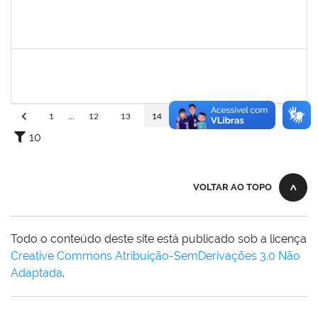
1559824
Ana Paula Comin
Docente
23007.00011942/2019-65
15/07/2019
14/10/2019
Concluído
1752965
Danilo Maia de Santana
Técnico
23007.00019971/2019-77
16/09/2019
16/10/2019
Concluído
1
...
12
13
14
15
16
...
110
10
VOLTAR AO TOPO
Todo o conteúdo deste site está publicado sob a licença
Creative Commons Atribuição-SemDerivações 3.0 Não
Adaptada
.