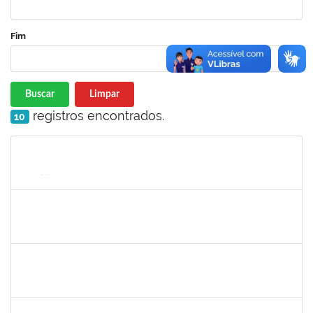
Fim
Buscar
Limpar
registros encontrados.
10
Matrícula
Nome
Cargo
Processo
Início
Fim
Status
1730973
Carlos Alberto Santana da Silva
Técnico
23007.0009584/2019-02
01/05/2019
31/07/2019
Concluído
1755638
Lorena Araújo Hirsch
Técnico
23007.0009956/2019-46
03/07/2019
01/08/2019
Concluído