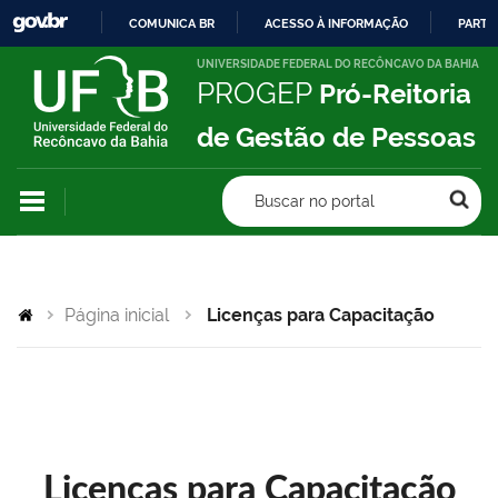
COMUNICA BR
ACESSO À INFORMAÇÃO
PARTI
IR
UNIVERSIDADE FEDERAL DO RECÔNCAVO DA BAHIA
PROGEP
Pró-Reitoria
PARA
O
de Gestão de Pessoas
CONTEÚDO
Buscar no portal
Página inicial
Licenças para Capacitação
Licenças para Capacitação