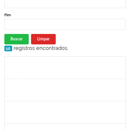
Fim
Buscar
Limpar
registros encontrados.
10
Matrícula
Nome
Cargo
Processo
Início
Fim
Status
1755265
KARINA DE SOUZA SILVA
Técnico
23007.00018863/2025-02
29/09/2025
17/10/2025
Concluído
3066904
LARISSE DE FREITAS SILVA
Docente
23007.00011979/2025-18
24/07/2025
21/10/2025
Concluído