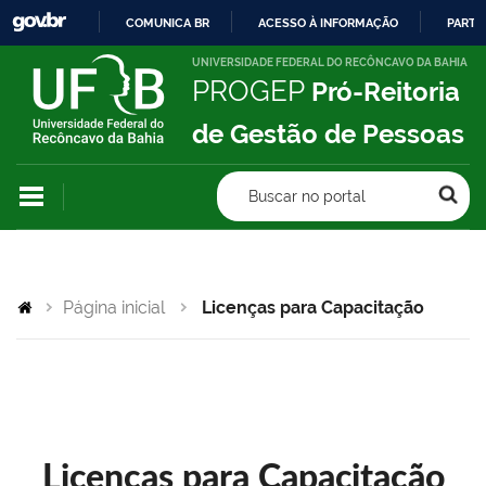
COMUNICA BR
ACESSO À INFORMAÇÃO
PARTI
IR
UNIVERSIDADE FEDERAL DO RECÔNCAVO DA BAHIA
PROGEP
Pró-Reitoria
PARA
O
de Gestão de Pessoas
CONTEÚDO
Buscar no portal
Página inicial
Licenças para Capacitação
Licenças para Capacitação