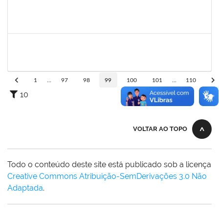
2257489
MARCELO DE JESUS DE AZEVEDO
Técnico
23007.00017995/2025-61
06/10/2025
31/10/2025
Concluído
1837428
DANIELE CONCEICAO MARQUES
23007.00005260/2025-41
01/10/2025
31/10/2025
Concluído
1
...
97
98
99
100
101
...
110
10
VOLTAR AO TOPO
Todo o conteúdo deste site está publicado sob a licença
Creative Commons Atribuição-SemDerivações 3.0 Não
Adaptada
.