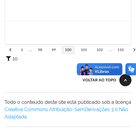
1753038
Leone Ricardo de C. Santana
Técnico
23007004772/2019-43
03/06/2019
02/07/2019
Concluído
1645758
Lúcia Maria Aquino de Queiroz
Docente
23007.0007808/2019-36
03/06/2019
02/09/2019
Concluído
1
...
98
99
100
101
102
...
110
10
VOLTAR AO TOPO
Todo o conteúdo deste site está publicado sob a licença
Creative Commons Atribuição-SemDerivações 3.0 Não
Adaptada
.