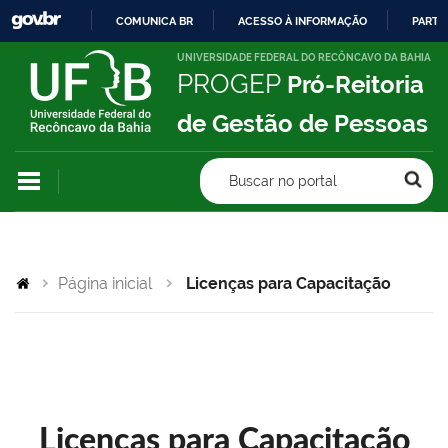
COMUNICA BR
ACESSO À INFORMAÇÃO
PARTI
IR
UNIVERSIDADE FEDERAL DO RECÔNCAVO DA BAHIA
PROGEP
Pró-Reitoria
PARA
O
de Gestão de Pessoas
CONTEÚDO
Buscar no portal
Página inicial
Licenças para Capacitação
Licenças para Capacitação