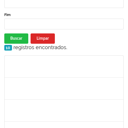
Fim
Buscar
Limpar
registros encontrados.
10
Matrícula
Nome
Cargo
Processo
Início
Fim
Status
1332587
Silvana Lúcia da Silva Lima
Docente
23007.00010479/2019-87
01/07/2019
29/08/2019
Concluído
1715969
Patricia Veiga Nascimento
Docente
23007.00013484/2019-44
29/06/2019
27/09/2019
Concluído