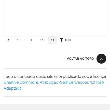
fabricio mor
30/11/-0001
30/11/-0001
Concluído
adriele
30/11/-0001
30/11/-0001
Concluído
100
1
...
9
10
11
VOLTAR AO TOPO
Todo o conteúdo deste site está publicado sob a licença
Creative Commons Atribuição-SemDerivações 3.0 Não
Adaptada
.