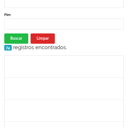
Fim
Buscar
Limpar
registros encontrados.
74
Matrícula
Nome
Cargo
Processo
Início
Fim
Status
1730973
Carlos Alberto Santana da Silva
Técnico
23007.0009584/2019-02
01/05/2019
31/07/2019
Concluído
1575033
Milena Maria Lobo Oliveira
Técnico
23007.00030957/2018-84
29/04/2019
27/07/2019
Concluído