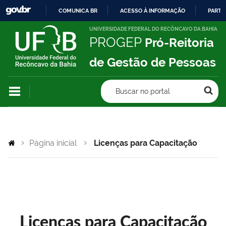
COMUNICA BR
ACESSO À INFORMAÇÃO
PARTI
IR
UNIVERSIDADE FEDERAL DO RECÔNCAVO DA BAHIA
PROGEP
Pró-Reitoria
PARA
O
de Gestão de Pessoas
CONTEÚDO
Buscar no portal
Página inicial
Licenças para Capacitação
Licenças para Capacitação