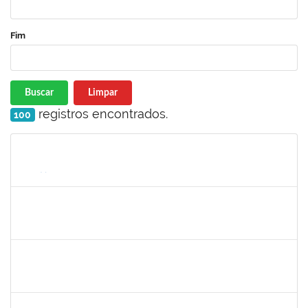
Fim
Buscar
Limpar
registros encontrados.
100
Matrícula
Nome
Cargo
Processo
Início
Fim
Status
2426970
RODRIGO JESUS DE OLIVEIRA
Técnico
23007.00003030/2025-14
17/07/2025
15/08/2025
Concluído
2277033
JAMES LIMA CHAVES
Técnico
23007.00002772/2025-93
19/05/2025
17/08/2025
Concluído