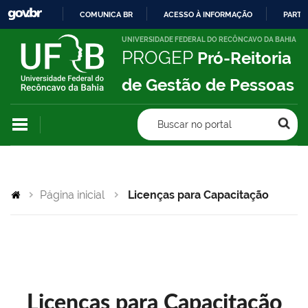
COMUNICA BR
ACESSO À INFORMAÇÃO
PARTI
IR
UNIVERSIDADE FEDERAL DO RECÔNCAVO DA BAHIA
PROGEP
Pró-Reitoria
PARA
O
de Gestão de Pessoas
CONTEÚDO
Buscar no portal
Página inicial
Licenças para Capacitação
Licenças para Capacitação