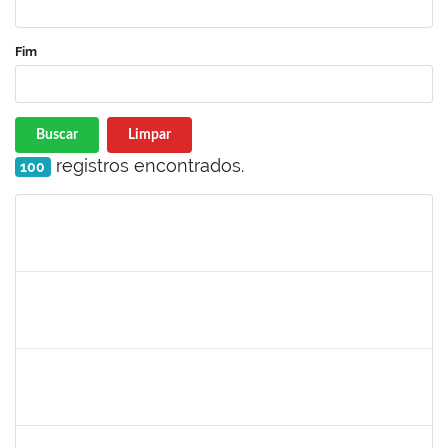
Fim
Buscar
Limpar
registros encontrados.
100
Matrícula
Nome
Cargo
Processo
Início
Fim
Status
1754512
Kátia Maria Cerqueira de Jesus Pereira
Técnico
23007.00005596/2019-08
22/07/2019
04/09/2019
Concluído
1661315
Nayara Andrade de Oliveira
Técnico
23007.0007982/2019-91
20/07/2019
17/10/2019
Concluído