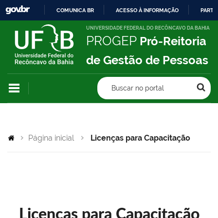
COMUNICA BR
ACESSO À INFORMAÇÃO
PARTI
IR
UNIVERSIDADE FEDERAL DO RECÔNCAVO DA BAHIA
PROGEP
Pró-Reitoria
PARA
O
de Gestão de Pessoas
CONTEÚDO
Buscar no portal
Página inicial
Licenças para Capacitação
Licenças para Capacitação