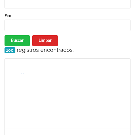
Fim
Buscar
Limpar
registros encontrados.
100
Matrícula
Nome
Cargo
Processo
Início
Fim
Status
2130358
Ana Paula Inácio Diório
Docente
23007.00014841/2019-71
11/07/2019
10/08/2019
Concluído
1553817
Djanilson Barbosa dos Santos
Docente
23007.002561/2019-85
08/07/2019
09/08/2019
Concluído