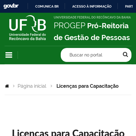
COMUNICA BR
ACESSO À INFORMAÇÃO
PARTI
IR
UNIVERSIDADE FEDERAL DO RECÔNCAVO DA BAHIA
PROGEP
Pró-Reitoria
PARA
O
de Gestão de Pessoas
CONTEÚDO
Buscar no portal
Página inicial
Licenças para Capacitação
Licenças para Capacitação