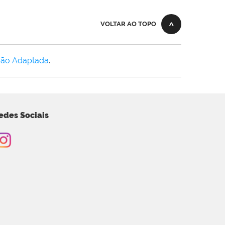
VOLTAR AO TOPO
Não Adaptada
.
edes Sociais