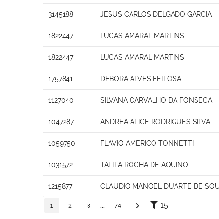
3145188
JESUS CARLOS DELGADO GARCIA
1822447
LUCAS AMARAL MARTINS
1822447
LUCAS AMARAL MARTINS
1757841
DEBORA ALVES FEITOSA
1127040
SILVANA CARVALHO DA FONSECA
1047287
ANDREA ALICE RODRIGUES SILVA
1059750
FLAVIO AMERICO TONNETTI
1031572
TALITA ROCHA DE AQUINO
1215877
CLAUDIO MANOEL DUARTE DE SO
15
1
2
3
...
74