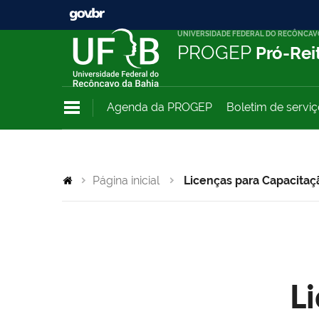
UNIVERSIDADE FEDERAL DO RECÔNCAV
PROGEP
Pró-Rei
Agenda da PROGEP
Boletim de servi
Página inicial
Licenças para Capacitaç
L