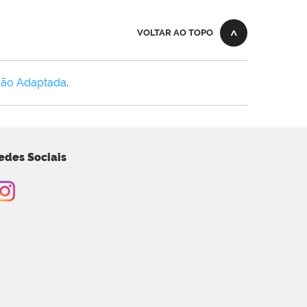
VOLTAR AO TOPO
Não Adaptada
.
edes Sociais