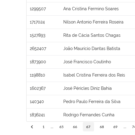
1299507
Ana Cristina Fermino Soares
1717024
Nilson Antonio Ferreira Roseira
1527893
Rita de Cácia Santos Chagas
2652407
João Maurício Dantas Batista
1873900
José Francisco Coutinho
1198810
Isabel Cristina Ferreira dos Reis
1602367
José Péricles Diniz Bahia
140340
Pedro Paulo Ferreira da Silva
1836241
Rodrigo Fernandes Cunha
1
...
65
66
67
68
69
...
7